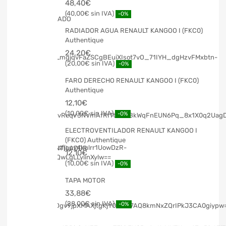
48,40
€
40,00
€
-0%
RADIADOR AGUA RENAULT KANGOO I (FKC0)
Authentique
24,20
€
20,00
€
-0%
FARO DERECHO RENAULT KANGOO I (FKC0)
Authentique
12,10
€
10,00
€
-0%
ELECTROVENTILADOR RENAULT KANGOO I
(FKC0) Authentique
12,10
€
10,00
€
-0%
TAPA MOTOR
33,88
€
28,00
€
-0%