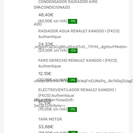
CONDENSADOR RADIADOR AIRE
ACONDICIONADO
48,40
€
40,00
€
-0%
RADIADOR AGUA RENAULT KANGOO I (FKC0)
Authentique
24,20
€
20,00
€
-0%
FARO DERECHO RENAULT KANGOO I (FKC0)
Authentique
12,10
€
10,00
€
-0%
ELECTROVENTILADOR RENAULT KANGOO I
(FKC0) Authentique
12,10
€
10,00
€
-0%
TAPA MOTOR
33,88
€
28,00
€