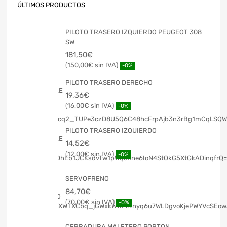
ÚLTIMOS PRODUCTOS
PILOTO TRASERO IZQUIERDO PEUGEOT 308
SW
181,50
€
150,00
€
-0%
PILOTO TRASERO DERECHO
19,36
€
16,00
€
-0%
PILOTO TRASERO IZQUIERDO
14,52
€
12,00
€
-0%
SERVOFRENO
84,70
€
70,00
€
-0%
CERRADURA MALETERO PORTON