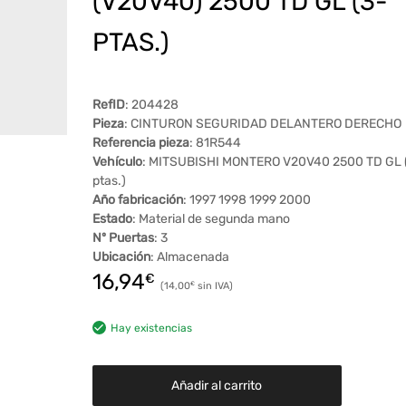
(V20V40) 2500 TD GL (3-
PTAS.)
RefID
: 204428
Pieza
: CINTURON SEGURIDAD DELANTERO DERECHO
Referencia pieza
: 81R544
Vehículo
: MITSUBISHI MONTERO V20V40 2500 TD GL 
ptas.)
Año fabricación
: 1997 1998 1999 2000
Estado
: Material de segunda mano
Nº Puertas
: 3
Ubicación
: Almacenada
16,94
€
14,00
€
Hay existencias
Añadir al carrito