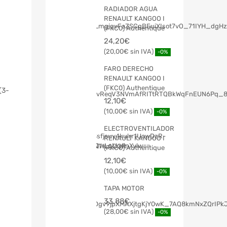
RADIADOR AGUA
RENAULT KANGOO I
(FKC0) Authentique
24,20
€
20,00
€
-0%
FARO DERECHO
RENAULT KANGOO I
(FKC0) Authentique
(3-
12,10
€
10,00
€
-0%
ELECTROVENTILADOR
RENAULT KANGOO I
(FKC0) Authentique
12,10
€
10,00
€
-0%
TAPA MOTOR
33,88
€
28,00
€
-0%