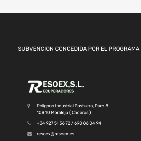
SUBVENCION CONCEDIDA POR EL PROGRAMA «
Poligono Industrial Postuero, Parc.8
10840 Moraleja ( Cáceres )
+34 927 51 56 72 / 690 86 04 94
resoex@resoex.es