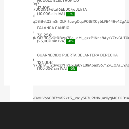
MODULO ELECTRONICO
12,10
€
10,00
€
-0%
PALANCA CAMBIO
30,25
€
25,00
€
-0%
GUARNECIDO PUERTA DELANTERA DERECHA
121,00
€
100,00
€
-0%