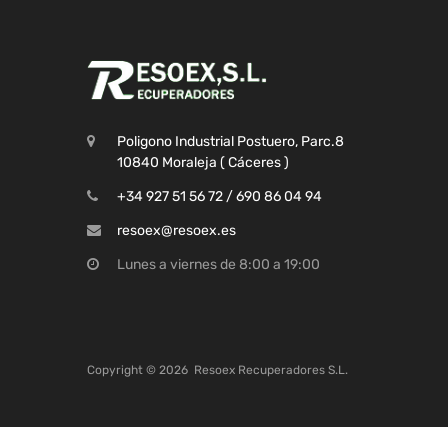
Poligono Industrial Postuero, Parc.8
10840 Moraleja ( Cáceres )
+34 927 51 56 72 / 690 86 04 94
resoex@resoex.es
Lunes a viernes de 8:00 a 19:00
Copyright ©
2026
Resoex Recuperadores S.L.