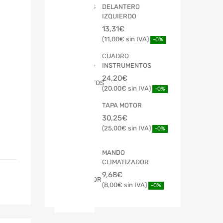
DELANTERO
IZQUIERDO
13,31
€
11,00
€
-0%
CUADRO
INSTRUMENTOS
24,20
€
20,00
€
-0%
TAPA MOTOR
30,25
€
25,00
€
-0%
MANDO
CLIMATIZADOR
9,68
€
8,00
€
-0%