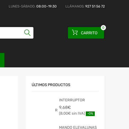
LUNES-SÁBADO:
08:00-19:30
LLÁMANOS:
927 51 56 72
0
CARRITO
ÚLTIMOS PRODUCTOS
INTERRUPTOR
9,68
€
8,00
€
-0%
MANDO ELEVALUNAS