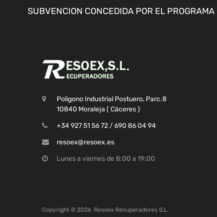
SUBVENCION CONCEDIDA POR EL PROGRAMA «
Poligono Industrial Postuero, Parc.8
10840 Moraleja ( Cáceres )
+34 927 51 56 72 / 690 86 04 94
resoex@resoex.es
Lunes a viernes de 8:00 a 19:00
Copyright ©
2026
Resoex Recuperadores S.L.