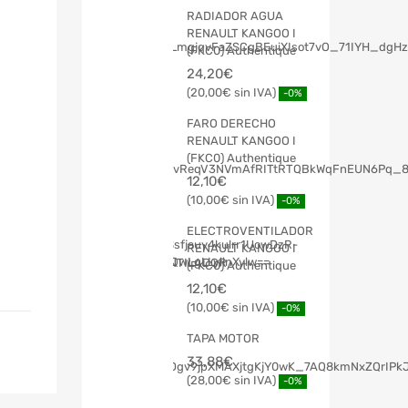
RADIADOR AGUA
RENAULT KANGOO I
(FKC0) Authentique
24,20
€
20,00
€
-0%
FARO DERECHO
RENAULT KANGOO I
(FKC0) Authentique
12,10
€
10,00
€
-0%
ELECTROVENTILADOR
RENAULT KANGOO I
(FKC0) Authentique
12,10
€
10,00
€
-0%
TAPA MOTOR
33,88
€
28,00
€
-0%