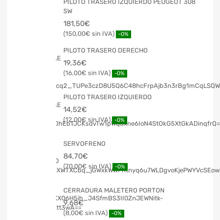
PILOTO TRASERO IZQUIERDO PEUGEOT 308
SW
181,50
€
150,00
€
-0%
PILOTO TRASERO DERECHO
19,36
€
16,00
€
-0%
PILOTO TRASERO IZQUIERDO
14,52
€
12,00
€
-0%
SERVOFRENO
84,70
€
70,00
€
-0%
CERRADURA MALETERO PORTON
9,68
€
8,00
€
-0%