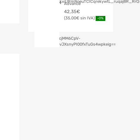
Advance
42,35
€
35,00
€
-0%