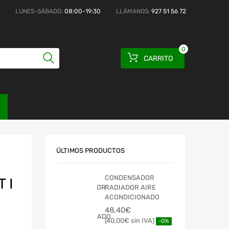
LUNES-SÁBADO:
08:00-19:30
LLÁMANOS:
927 51 56 72
0
CARRITO
ÚLTIMOS PRODUCTOS
CONDENSADOR
 I
RADIADOR AIRE
ACONDICIONADO
48,40
€
40,00
€
-0%