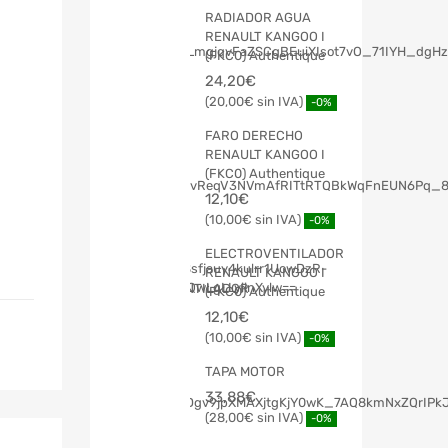
RADIADOR AGUA
RENAULT KANGOO I
(FKC0) Authentique
24,20
€
20,00
€
-0%
FARO DERECHO
RENAULT KANGOO I
(FKC0) Authentique
12,10
€
10,00
€
-0%
ELECTROVENTILADOR
RENAULT KANGOO I
(FKC0) Authentique
12,10
€
10,00
€
-0%
TAPA MOTOR
33,88
€
28,00
€
-0%