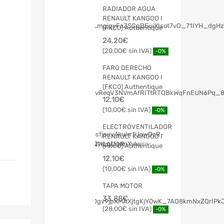
RADIADOR AGUA
RENAULT KANGOO I
(FKC0) Authentique
24,20
€
20,00
€
-0%
FARO DERECHO
RENAULT KANGOO I
(FKC0) Authentique
12,10
€
10,00
€
-0%
ELECTROVENTILADOR
RENAULT KANGOO I
(FKC0) Authentique
12,10
€
10,00
€
-0%
TAPA MOTOR
33,88
€
28,00
€
-0%