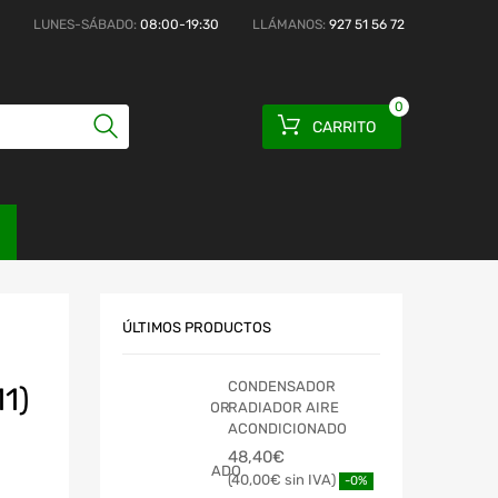
LUNES-SÁBADO:
08:00-19:30
LLÁMANOS:
927 51 56 72
0
CARRITO
ÚLTIMOS PRODUCTOS
CONDENSADOR
1)
RADIADOR AIRE
ACONDICIONADO
48,40
€
40,00
€
-0%