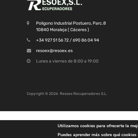
Poligono Industrial Postuero, Parc.8
10840 Moraleja ( Cáceres )
+34 927 51 56 72 / 690 86 04 94
resoex@resoex.es
Lunes a viernes de 8:00 a 19:00
Copyright ©
2026
Resoex Recuperadores S.L.
Utilizamos cookies para ofrecerte la mej
Puedes aprender más sobre qué cookies u