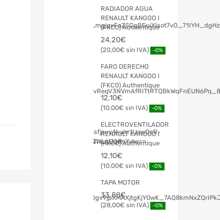
RADIADOR AGUA
RENAULT KANGOO I
(FKC0) Authentique
24,20
€
20,00
€
-0%
FARO DERECHO
RENAULT KANGOO I
(FKC0) Authentique
12,10
€
10,00
€
-0%
ELECTROVENTILADOR
RENAULT KANGOO I
(FKC0) Authentique
12,10
€
10,00
€
-0%
TAPA MOTOR
33,88
€
28,00
€
-0%