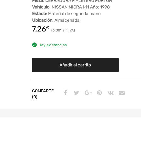
Pieza
: CERRADURA MALETERO PORTON
Vehículo
: NISSAN MICRA K11 Año: 1998
Estado
: Material de segunda mano
Ubicación
: Almacenada
7,26
€
6,00
€
Hay existencias
Añadir al carrito
COMPARTE
(0)