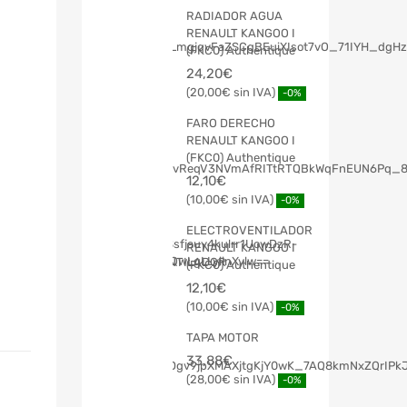
RADIADOR AGUA
RENAULT KANGOO I
(FKC0) Authentique
24,20
€
20,00
€
-0%
FARO DERECHO
RENAULT KANGOO I
(FKC0) Authentique
12,10
€
10,00
€
-0%
ELECTROVENTILADOR
RENAULT KANGOO I
(FKC0) Authentique
12,10
€
10,00
€
-0%
TAPA MOTOR
33,88
€
28,00
€
-0%