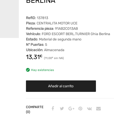
BERLINA
RefID
: 137813
Pieza
: CENTRALITA MOTOR UCE
Referencia pieza
: 91AB2C013AB
Vehículo
: FORD ESCORT BERL.TURNIER Ghia Berlina
Estado
: Material de segunda mano
Nº Puertas
: 5
Ubicación
: Almacenada
13,31
€
11,00
€
Hay existencias
Añadir al carrito
COMPARTE
(0)