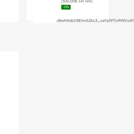
100,00
€
-0%