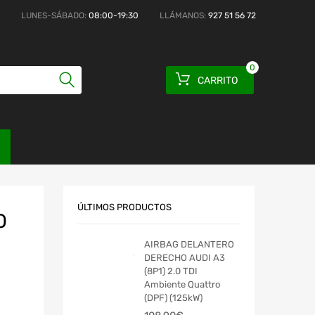
LUNES-SÁBADO:
08:00-19:30
LLÁMANOS:
927 51 56 72
0
CARRITO
ÚLTIMOS PRODUCTOS
O
AIRBAG DELANTERO
DERECHO AUDI A3
(8P1) 2.0 TDI
Ambiente Quattro
(DPF) (125kW)