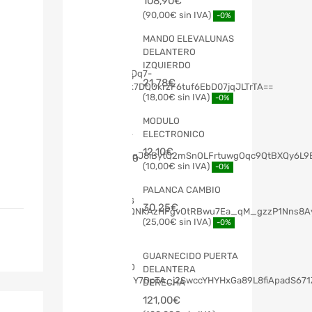
108,90
€
90,00
€
-0%
MANDO ELEVALUNAS
DELANTERO
IZQUIERDO
21,78
€
18,00
€
-0%
MODULO
ELECTRONICO
12,10
€
10,00
€
-0%
PALANCA CAMBIO
30,25
€
25,00
€
-0%
GUARNECIDO PUERTA
DELANTERA
DERECHA
121,00
€