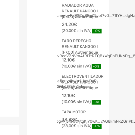
RADIADOR AGUA
RENAULT KANGOO I
(FKC0) Authentique
24,20
€
20,00
€
-0%
FARO DERECHO
RENAULT KANGOO I
(FKC0) Authentique
12,10
€
10,00
€
-0%
ELECTROVENTILADOR
RENAULT KANGOO I
(FKC0) Authentique
12,10
€
10,00
€
-0%
TAPA MOTOR
33,88
€
28,00
€
-0%