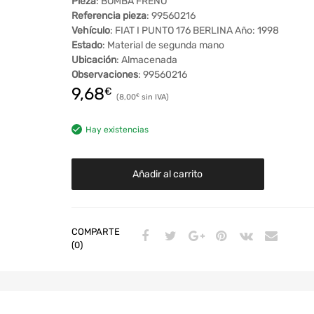
Pieza
: BOMBA FRENO
Referencia pieza
: 99560216
Vehículo
: FIAT I PUNTO 176 BERLINA Año: 1998
Estado
: Material de segunda mano
Ubicación
: Almacenada
Observaciones
: 99560216
9,68
€
8,00
€
Hay existencias
Añadir al carrito
COMPARTE
(0)