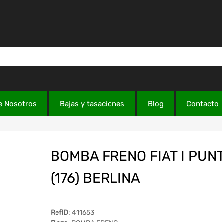
e Nosotros
Bajas y tasaciones
Blog
Contacto
BOMBA FRENO FIAT I PUN
(176) BERLINA
RefID
: 411653