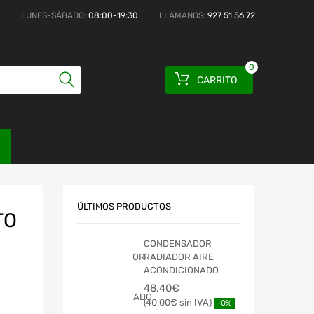
LUNES-SÁBADO:
08:00-19:30
LLÁMANOS:
927 51 56 72
0
CARRITO
ÚLTIMOS PRODUCTOS
TO
CONDENSADOR
RADIADOR AIRE
ACONDICIONADO
48,40
€
40,00
€
-0%