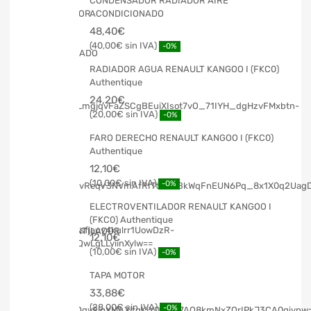
CONDENSADOR RADIADOR AIRE
ACONDICIONADO
48,40
€
40,00
€
-0%
RADIADOR AGUA RENAULT KANGOO I (FKC0)
Authentique
24,20
€
20,00
€
-0%
FARO DERECHO RENAULT KANGOO I (FKC0)
Authentique
12,10
€
10,00
€
-0%
ELECTROVENTILADOR RENAULT KANGOO I
(FKC0) Authentique
12,10
€
10,00
€
-0%
TAPA MOTOR
33,88
€
28,00
€
-0%