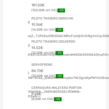
181,50
€
150,00
€
-0%
PILOTO TRASERO DERECHO
19,36
€
16,00
€
-0%
PILOTO TRASERO IZQUIERDO
14,52
€
12,00
€
-0%
SERVOFRENO
84,70
€
70,00
€
-0%
CERRADURA MALETERO PORTON
9,68
€
8,00
€
-0%