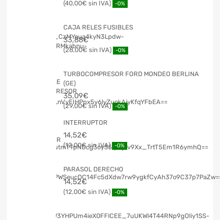
40,00
€
-0%
CAJA RELES FUSIBLES
33,88
€
28,00
€
-0%
TURBOCOMPRESOR FORD MONDEO BERLINA
(GE)
35,09
€
29,00
€
-0%
INTERRUPTOR
14,52
€
12,00
€
-0%
PARASOL DERECHO
14,52
€
12,00
€
-0%