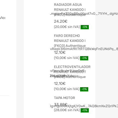
RADIADOR AGUA
RENAULT KANGOO I
(FKC0) Authentique
Año:
24,20
€
20,00
€
-0%
FARO DERECHO
RENAULT KANGOO I
(FKC0) Authentique
12,10
€
10,00
€
-0%
ELECTROVENTILADOR
RENAULT KANGOO I
(FKC0) Authentique
12,10
€
10,00
€
-0%
TAPA MOTOR
33,88
€
28,00
€
-0%