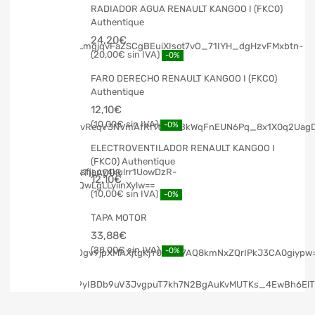
RADIADOR AGUA RENAULT KANGOO I (FKC0)
Authentique
24,20
€
20,00
€
-0%
FARO DERECHO RENAULT KANGOO I (FKC0)
Authentique
12,10
€
10,00
€
-0%
ELECTROVENTILADOR RENAULT KANGOO I
(FKC0) Authentique
12,10
€
10,00
€
-0%
TAPA MOTOR
33,88
€
28,00
€
-0%