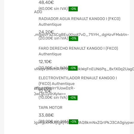
48,40
€
40,00
€
-0%
RADIADOR AGUA RENAULT KANGOO I (FKC0)
Authentique
24,20
€
20,00
€
-0%
FARO DERECHO RENAULT KANGOO I (FKC0)
Authentique
12,10
€
10,00
€
-0%
ELECTROVENTILADOR RENAULT KANGOO I
(FKC0) Authentique
12,10
€
10,00
€
-0%
TAPA MOTOR
33,88
€
28,00
€
-0%