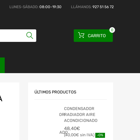
LUNES-SÁBADO:
08:00-19:30
LLÁMANOS:
927 51 56 72
0
CARRITO
ÚLTIMOS PRODUCTOS
A
CONDENSADOR
RADIADOR AIRE
ACONDICIONADO
48,40
€
40,00
€
-0%