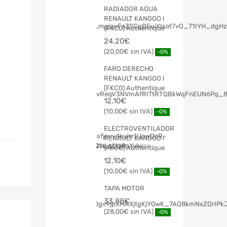
RADIADOR AGUA
RENAULT KANGOO I
(FKC0) Authentique
24,20
€
20,00
€
-0%
FARO DERECHO
RENAULT KANGOO I
(FKC0) Authentique
12,10
€
10,00
€
-0%
ELECTROVENTILADOR
RENAULT KANGOO I
(FKC0) Authentique
12,10
€
10,00
€
-0%
TAPA MOTOR
33,88
€
28,00
€
-0%