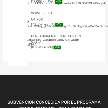
12,00
€
-0%
SERVOFRENO
84,70
€
70,00
€
-0%
CERRADURA MALETERO PORTON
9,68
€
8,00
€
-0%
SUBVENCION CONCEDIDA POR EL PROGRAMA