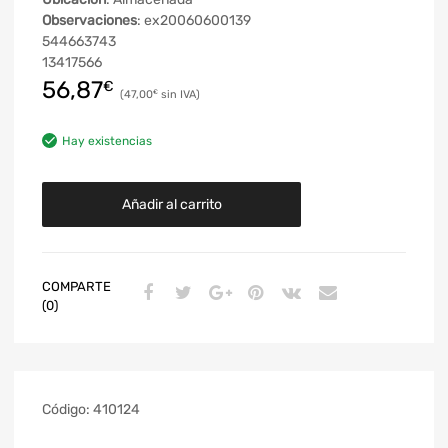
Observaciones
: ex20060600139
544663743
13417566
56,87
€
47,00
€
Hay existencias
Añadir al carrito
COMPARTE
(0)
Código:
410124