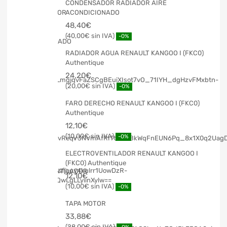
CONDENSADOR RADIADOR AIRE
ACONDICIONADO
48,40
€
40,00
€
-0%
RADIADOR AGUA RENAULT KANGOO I (FKC0)
Authentique
24,20
€
20,00
€
-0%
FARO DERECHO RENAULT KANGOO I (FKC0)
Authentique
12,10
€
10,00
€
-0%
ELECTROVENTILADOR RENAULT KANGOO I
(FKC0) Authentique
12,10
€
10,00
€
-0%
TAPA MOTOR
33,88
€
28,00
€