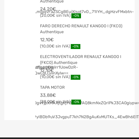
Authentique
24,20
€
20,00
€
-0%
FARO DERECHO RENAULT KANGOO I (FKC0)
Authentique
12,10
€
10,00
€
-0%
ELECTROVENTILADOR RENAULT KANGOO I
(FKC0) Authentique
12,10
€
10,00
€
-0%
TAPA MOTOR
33,88
€
28,00
€
-0%