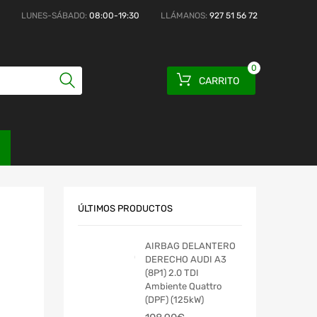
LUNES-SÁBADO:
08:00-19:30
LLÁMANOS:
927 51 56 72
0
CARRITO
ÚLTIMOS PRODUCTOS
AIRBAG DELANTERO
DERECHO AUDI A3
(8P1) 2.0 TDI
Ambiente Quattro
(DPF) (125kW)