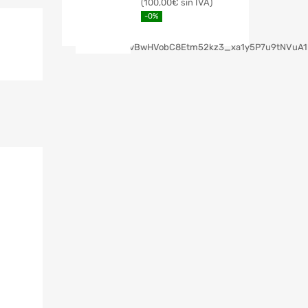
100,00
€
-0%