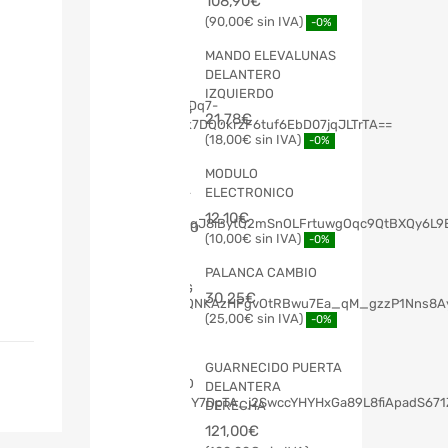
108,90
€
90,00
€
-0%
MANDO ELEVALUNAS
DELANTERO
IZQUIERDO
21,78
€
18,00
€
-0%
MODULO
ELECTRONICO
12,10
€
10,00
€
-0%
PALANCA CAMBIO
30,25
€
25,00
€
-0%
GUARNECIDO PUERTA
DELANTERA
DERECHA
121,00
€