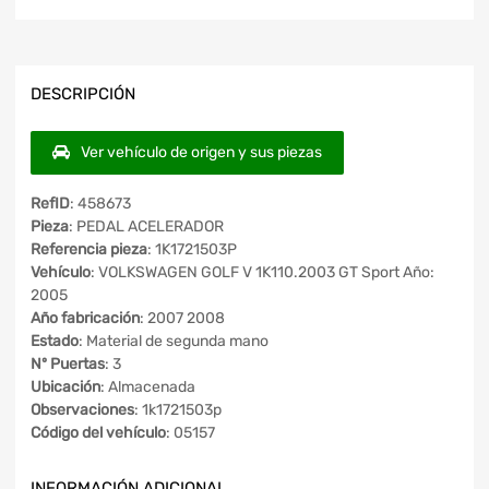
DESCRIPCIÓN
Ver vehículo de origen y sus piezas
RefID
: 458673
Pieza
: PEDAL ACELERADOR
Referencia pieza
: 1K1721503P
Vehículo
: VOLKSWAGEN GOLF V 1K110.2003 GT Sport Año:
2005
Año fabricación
: 2007 2008
Estado
: Material de segunda mano
Nº Puertas
: 3
Ubicación
: Almacenada
Observaciones
: 1k1721503p
Código del vehículo
: 05157
INFORMACIÓN ADICIONAL