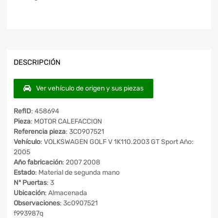
DESCRIPCIÓN
Ver vehículo de origen y sus piezas
RefID
: 458694
Pieza
: MOTOR CALEFACCION
Referencia pieza
: 3C0907521
Vehículo
: VOLKSWAGEN GOLF V 1K110.2003 GT Sport Año:
2005
Año fabricación
: 2007 2008
Estado
: Material de segunda mano
Nº Puertas
: 3
Ubicación
: Almacenada
Observaciones
: 3c0907521
f993987q