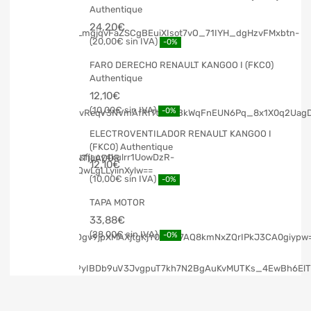
Authentique
24,20
€
20,00
€
-0%
FARO DERECHO RENAULT KANGOO I (FKC0)
Authentique
12,10
€
10,00
€
-0%
ELECTROVENTILADOR RENAULT KANGOO I
(FKC0) Authentique
12,10
€
10,00
€
-0%
TAPA MOTOR
33,88
€
28,00
€
-0%