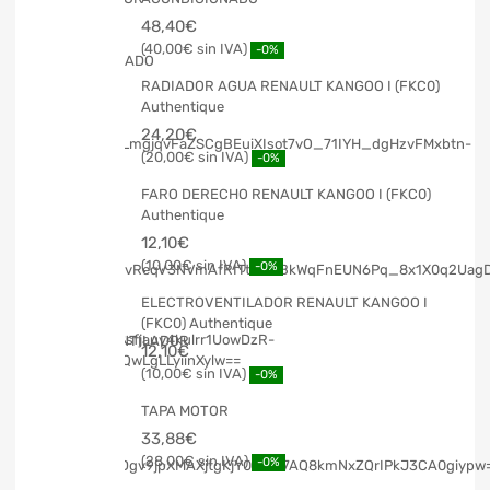
48,40
€
40,00
€
-0%
RADIADOR AGUA RENAULT KANGOO I (FKC0)
Authentique
24,20
€
20,00
€
-0%
FARO DERECHO RENAULT KANGOO I (FKC0)
Authentique
12,10
€
10,00
€
-0%
ELECTROVENTILADOR RENAULT KANGOO I
(FKC0) Authentique
12,10
€
10,00
€
-0%
TAPA MOTOR
33,88
€
28,00
€
-0%