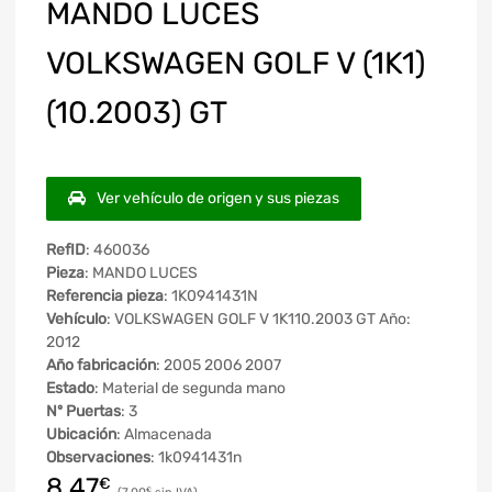
MANDO LUCES
VOLKSWAGEN GOLF V (1K1)
(10.2003) GT
Ver vehículo de origen y sus piezas
RefID
: 460036
Pieza
: MANDO LUCES
Referencia pieza
: 1K0941431N
Vehículo
: VOLKSWAGEN GOLF V 1K110.2003 GT Año:
2012
Año fabricación
: 2005 2006 2007
Estado
: Material de segunda mano
Nº Puertas
: 3
Ubicación
: Almacenada
Observaciones
: 1k0941431n
8,47
€
€