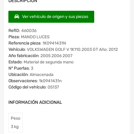
DESCRIPCIÓN
Ver vehículo de origen y sus piezas
RefID
: 460036
Pieza
: MANDO LUCES
Referencia pieza
: 1K0941431N
Vehículo
: VOLKSWAGEN GOLF V 1K110.2003 GT Año: 2012
Año fabricación
: 2005 2006 2007
Estado
: Material de segunda mano
Nº Puertas
: 3
Ubicación
: Almacenada
Observaciones
: 1k0941431n
Código del vehículo
: 05137
INFORMACIÓN ADICIONAL
Peso
3 kg