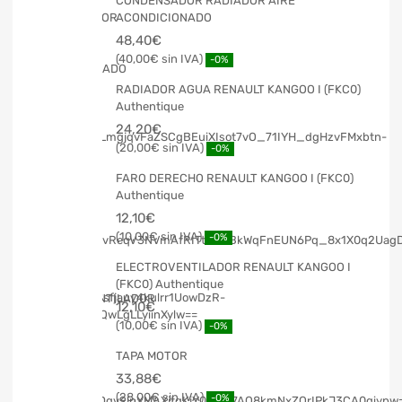
CONDENSADOR RADIADOR AIRE
ACONDICIONADO
48,40
€
40,00
€
-0%
RADIADOR AGUA RENAULT KANGOO I (FKC0)
Authentique
24,20
€
20,00
€
-0%
FARO DERECHO RENAULT KANGOO I (FKC0)
Authentique
12,10
€
10,00
€
-0%
ELECTROVENTILADOR RENAULT KANGOO I
(FKC0) Authentique
12,10
€
10,00
€
-0%
TAPA MOTOR
33,88
€
28,00
€
-0%