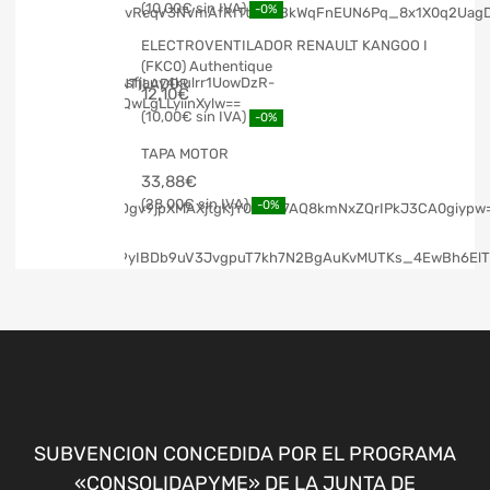
10,00
€
-0%
ELECTROVENTILADOR RENAULT KANGOO I
(FKC0) Authentique
12,10
€
10,00
€
-0%
TAPA MOTOR
33,88
€
28,00
€
-0%
SUBVENCION CONCEDIDA POR EL PROGRAMA
«CONSOLIDAPYME» DE LA JUNTA DE