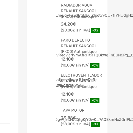
RADIADOR AGUA
RENAULT KANGOO I
(FKC0) Authentique
24,20
€
20,00
€
-0%
FARO DERECHO
RENAULT KANGOO I
(FKC0) Authentique
12,10
€
10,00
€
-0%
ELECTROVENTILADOR
RENAULT KANGOO I
(FKC0) Authentique
12,10
€
10,00
€
-0%
TAPA MOTOR
33,88
€
28,00
€
-0%