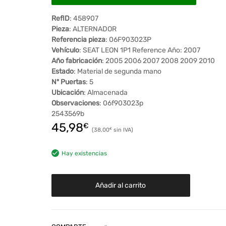
RefID
: 458907
Pieza
: ALTERNADOR
Referencia pieza
: 06F903023P
Vehículo
: SEAT LEON 1P1 Reference Año: 2007
Año fabricación
: 2005 2006 2007 2008 2009 2010
Estado
: Material de segunda mano
Nº Puertas
: 5
Ubicación
: Almacenada
Observaciones
: 06f903023p
2543569b
45,98
€
38,00
€
Hay existencias
Añadir al carrito